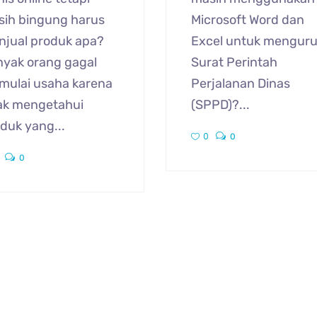
sih bingung harus
Microsoft Word dan
njual produk apa?
Excel untuk mengur
yak orang gagal
Surat Perintah
mulai usaha karena
Perjalanan Dinas
ak mengetahui
(SPPD)?...
duk yang...
0
0
0