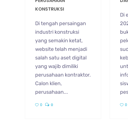
PERUSAHAAN
DA
KONSTRUKSI
Di 
Di tengah persaingan
202
industri konstruksi
buk
yang semakin ketat,
pel
website telah menjadi
su
salah satu aset digital
ke
yang wajib dimiliki
un
perusahaan kontraktor.
inf
Calon klien,
sis
perusahaan...
pes
0
0
0