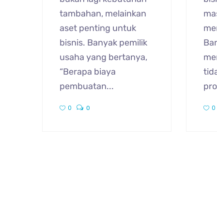
tambahan, melainkan
ma
aset penting untuk
me
bisnis. Banyak pemilik
Ban
usaha yang bertanya,
me
“Berapa biaya
tid
pembuatan...
pro
0
0
0