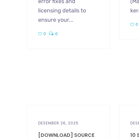
error fixes and
(Ma
licensing details to
ker
ensure your...
0
0
0
DESEMBER 26, 2025
DES
[DOWNLOAD] SOURCE
10