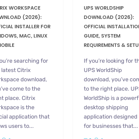
TRIX WORKSPACE
UPS WORLDSHIP
WNLOAD (2026):
DOWNLOAD (2026):
ICIAL INSTALLER FOR
OFFICIAL INSTALLATIO
NDOWS, MAC, LINUX
GUIDE, SYSTEM
MOBILE
REQUIREMENTS & SETU
you’re searching for
If you’re looking for t
 latest Citrix
UPS WorldShip
rkspace download,
download, you’ve co
’ve come to the
to the right place. U
ht place. Citrix
WorldShip is a powerf
kspace is the
desktop shipping
icial application that
application designed
ows users to...
for businesses that...