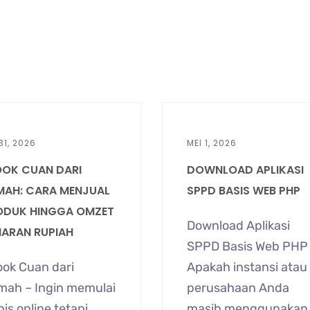
31, 2026
MEI 1, 2026
OOK CUAN DARI
DOWNLOAD APLIKASI
MAH: CARA MENJUAL
SPPD BASIS WEB PHP
ODUK HINGGA OMZET
Download Aplikasi
IARAN RUPIAH
SPPD Basis Web PHP
ok Cuan dari
Apakah instansi atau
mah – Ingin memulai
perusahaan Anda
nis online tetapi
masih menggunakan