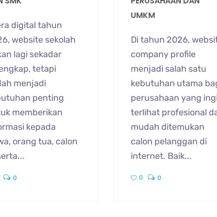
N SMK
PERUSAHAAN DAN
UMKM
era digital tahun
6, website sekolah
Di tahun 2026, websi
an lagi sekadar
company profile
engkap, tetapi
menjadi salah satu
dah menjadi
kebutuhan utama ba
butuhan penting
perusahaan yang ing
tuk memberikan
terlihat profesional d
ormasi kepada
mudah ditemukan
wa, orang tua, calon
calon pelanggan di
erta...
internet. Baik...
0
0
0