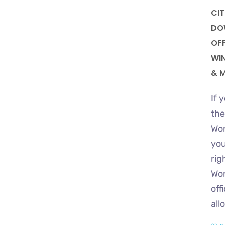
CI
DO
OFF
WI
& 
If 
the
Wo
you
rig
Wor
off
all