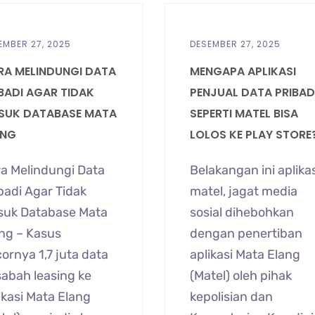
EMBER 27, 2025
DESEMBER 27, 2025
RA MELINDUNGI DATA
MENGAPA APLIKASI
BADI AGAR TIDAK
PENJUAL DATA PRIBAD
SUK DATABASE MATA
SEPERTI MATEL BISA
ANG
LOLOS KE PLAY STORE
a Melindungi Data
Belakangan ini aplikas
badi Agar Tidak
matel, jagat media
suk Database Mata
sosial dihebohkan
ng – Kasus
dengan penertiban
ornya 1,7 juta data
aplikasi Mata Elang
abah leasing ke
(Matel) oleh pihak
ikasi Mata Elang
kepolisian dan