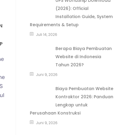
UPS WorldShip Download
(2026): Official
Installation Guide, System
Requirements & Setup
N
Juli 14, 2026
P
Berapa Biaya Pembuatan
Website di Indonesia
he
Tahun 2026?
Juni 9, 2026
me
PS
Biaya Pembuatan Website
ul
Kontraktor 2026: Panduan
Lengkap untuk
Perusahaan Konstruksi
Juni 9, 2026