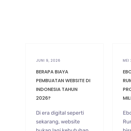
JUNI 9, 2026
MEI 
BERAPA BIAYA
EB
PEMBUATAN WEBSITE DI
RU
INDONESIA TAHUN
PR
2026?
MIL
Di era digital seperti
Ebo
sekarang, website
Ru
bukan lagi kebutuhan
bis