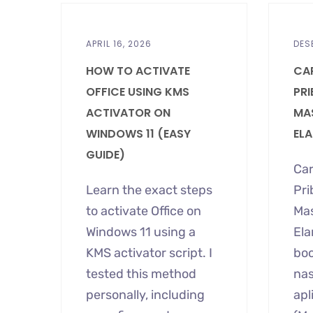
APRIL 16, 2026
DES
HOW TO ACTIVATE
CA
OFFICE USING KMS
PRI
ACTIVATOR ON
MA
WINDOWS 11 (EASY
EL
GUIDE)
Car
Learn the exact steps
Pri
to activate Office on
Ma
Windows 11 using a
Ela
KMS activator script. I
boc
tested this method
nas
personally, including
apl