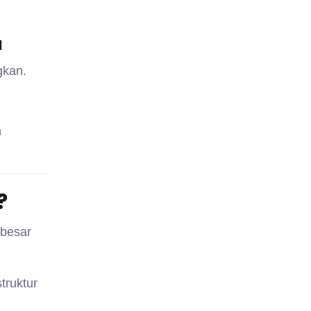
u
gkan.
n
?
 besar
truktur