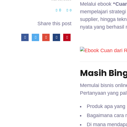
Melalui ebook
“Cuan
0
0
mempelajari strateg
supplier, hingga te
Share this post
nyata yang berhasil
Masih Bin
Memulai bisnis onli
Pertanyaan yang pal
Produk apa yang 
Bagaimana cara 
Di mana mendapat