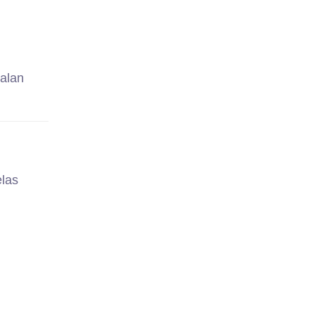
alan
elas