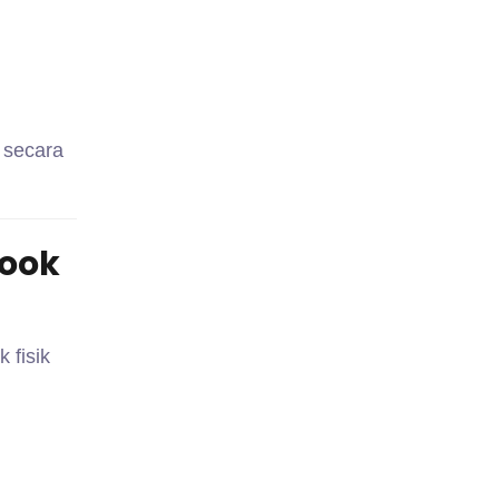
 secara
book
 fisik