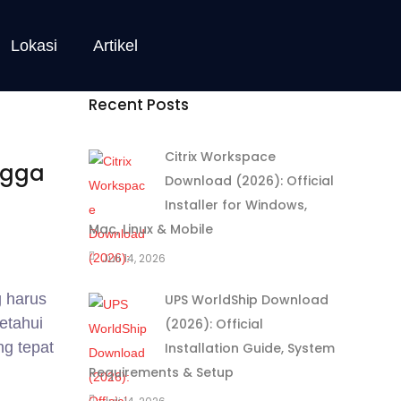
Lokasi
Artikel
Recent Posts
Citrix Workspace
ngga
Download (2026): Official
Installer for Windows,
Mac, Linux & Mobile
Juli 14, 2026
g harus
UPS WorldShip Download
etahui
(2026): Official
ng tepat
Installation Guide, System
Requirements & Setup