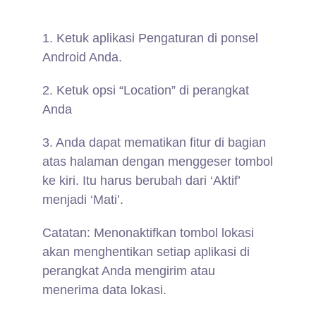
1. Ketuk aplikasi Pengaturan di ponsel
Android Anda.
2. Ketuk opsi “Location” di perangkat
Anda
3. Anda dapat mematikan fitur di bagian
atas halaman dengan menggeser tombol
ke kiri. Itu harus berubah dari ‘Aktif’
menjadi ‘Mati’.
Catatan: Menonaktifkan tombol lokasi
akan menghentikan setiap aplikasi di
perangkat Anda mengirim atau
menerima data lokasi.