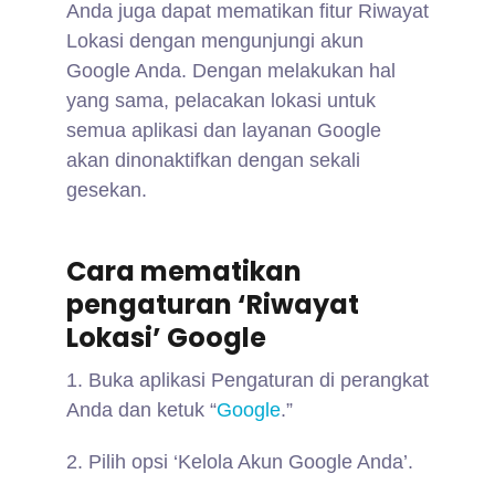
Anda juga dapat mematikan fitur Riwayat
Lokasi dengan mengunjungi akun
Google Anda. Dengan melakukan hal
yang sama, pelacakan lokasi untuk
semua aplikasi dan layanan Google
akan dinonaktifkan dengan sekali
gesekan.
Cara mematikan
pengaturan ‘Riwayat
Lokasi’ Google
1. Buka aplikasi Pengaturan di perangkat
Anda dan ketuk “
Google
.”
2. Pilih opsi ‘Kelola Akun Google Anda’.