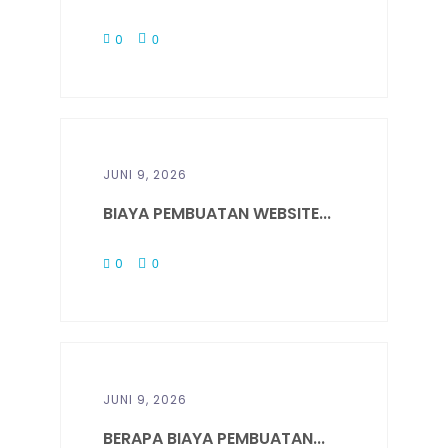
0
0
JUNI 9, 2026
BIAYA PEMBUATAN WEBSITE...
0
0
JUNI 9, 2026
BERAPA BIAYA PEMBUATAN...