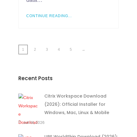
data…
CONTINUE READING...
1
2
3
4
5
→
Recent Posts
Citrix Workspace Download
(2026): Official Installer for
Windows, Mac, Linux & Mobile
Juli 14, 2026
UPS WorldShip Download (2026):