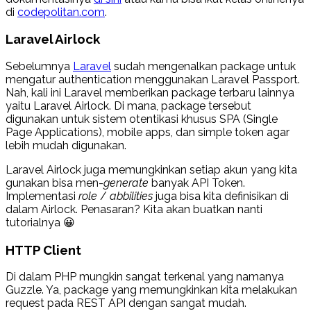
di
codepolitan.com
.
Laravel Airlock
Sebelumnya
Laravel
sudah mengenalkan package untuk
mengatur authentication menggunakan Laravel Passport.
Nah, kali ini Laravel memberikan package terbaru lainnya
yaitu Laravel Airlock. Di mana, package tersebut
digunakan untuk sistem otentikasi khusus SPA (Single
Page Applications), mobile apps, dan simple token agar
lebih mudah digunakan.
Laravel Airlock juga memungkinkan setiap akun yang kita
gunakan bisa men-
generate
banyak API Token.
Implementasi
role
/
abbilities
juga bisa kita definisikan di
dalam Airlock. Penasaran? Kita akan buatkan nanti
tutorialnya 😀
HTTP Client
Di dalam PHP mungkin sangat terkenal yang namanya
Guzzle. Ya, package yang memungkinkan kita melakukan
request pada REST API dengan sangat mudah.