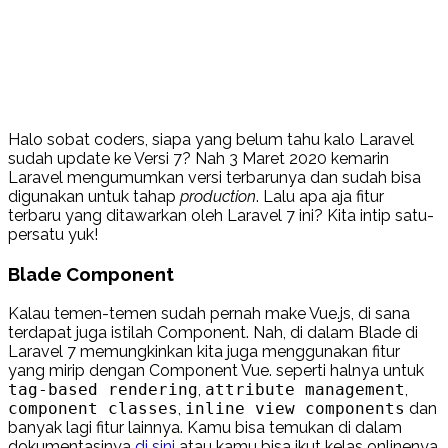
Halo sobat coders, siapa yang belum tahu kalo Laravel
sudah update ke Versi 7? Nah 3 Maret 2020 kemarin
Laravel mengumumkan versi terbarunya dan sudah bisa
digunakan untuk tahap
production
. Lalu apa aja fitur
terbaru yang ditawarkan oleh Laravel 7 ini? Kita intip satu-
persatu yuk!
Blade Component
Kalau temen-temen sudah pernah make Vue.js, di sana
terdapat juga istilah Component. Nah, di dalam Blade di
Laravel 7 memungkinkan kita juga menggunakan fitur
yang mirip dengan Component Vue. seperti halnya untuk
tag-based rendering
,
attribute management
,
component classes
,
inline view components
dan
banyak lagi fitur lainnya. Kamu bisa temukan di dalam
dokumentasinya
di sini
atau kamu bisa ikut kelas onlinenya