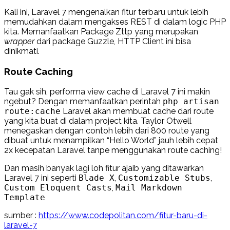
Kali ini, Laravel 7 mengenalkan fitur terbaru untuk lebih
memudahkan dalam mengakses REST di dalam logic PHP
kita. Memanfaatkan Package Zttp yang merupakan
wrapper
dari package Guzzle, HTTP Client ini bisa
dinikmati.
Route Caching
Tau gak sih, performa view cache di Laravel 7 ini makin
ngebut? Dengan memanfaatkan perintah
php artisan
route:cache
Laravel akan membuat cache dari route
yang kita buat di dalam project kita. Taylor Otwell
menegaskan dengan contoh lebih dari 800 route yang
dibuat untuk menampilkan “Hello World” jauh lebih cepat
2x kecepatan Laravel tanpe menggunakan route caching!
Dan masih banyak lagi loh fitur ajaib yang ditawarkan
Laravel 7 ini seperti
Blade X
,
Customizable Stubs
,
Custom Eloquent Casts
,
Mail Markdown
Template
sumber :
https://www.codepolitan.com/fitur-baru-di-
laravel-7