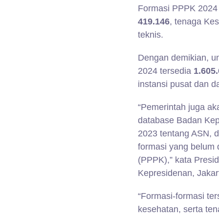
Formasi PPPK 2024 d
419.146
, tenaga Ke
teknis.
Dengan demikian, u
2024 tersedia
1.605
instansi pusat dan d
“Pemerintah juga a
database Badan Ke
2023 tentang ASN, d
formasi yang belum 
(PPPK),” kata Presi
Kepresidenan, Jakart
“Formasi-formasi te
kesehatan, serta ten