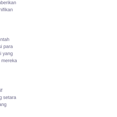
mberikan
ifikan
intah
i para
i yang
n mereka
if
g setara
ang