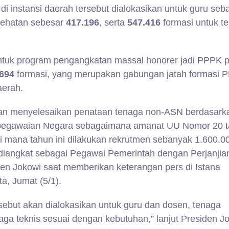
i instansi daerah tersebut dialokasikan untuk guru seb
sehatan sebesar
417.196
, serta
547.416
formasi untuk t
ntuk program pengangkatan massal honorer jadi PPPK 
.694
formasi, yang merupakan gabungan jatah formasi 
aerah.
kan menyelesaikan penataan tenaga non-ASN berdasark
pegawaian Negara sebagaimana amanat UU Nomor 20 
i mana tahun ini dilakukan rekrutmen sebanyak 1.600.0
diangkat sebagai Pegawai Pemerintah dengan Perjanjia
den Jokowi saat memberikan keterangan pers di Istana
a, Jumat (5/1).
rsebut akan dialokasikan untuk guru dan dosen, tenaga
aga teknis sesuai dengan kebutuhan,” lanjut Presiden J