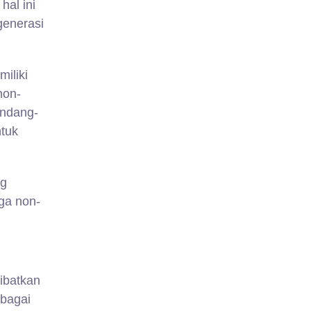
al ini
generasi
iliki
non-
Undang-
ntuk
ng
aga non-
ibatkan
rbagai