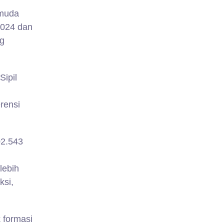
 muda
2024 dan
ng
ipil
rensi
02.543
lebih
ksi,
 formasi