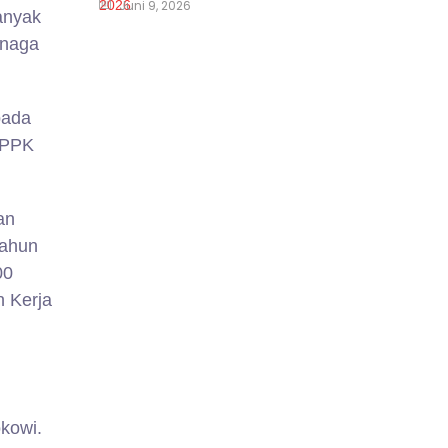
Juni 9, 2026
anyak
enaga
pada
PPPK
an
tahun
00
n Kerja
okowi.