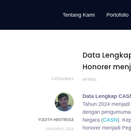
Tentang Kami
Portofolio
Data Lengka
Honorer menj
CATEGORIES
ARTIKEL
Data Lengkap CASN
Tahun 2024 menjadi 
dengan pengumuman 
YUDITH HENTREISA
Negara (
CASN
). Ke
honorer menjadi Peg
JANUARI 6, 2024