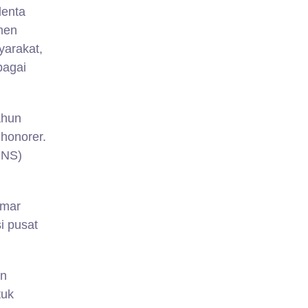
lenta
tmen
yarakat,
bagai
ahun
honorer.
PNS)
amar
i pusat
en
tuk