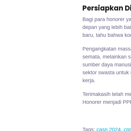
Persiapkan D
Bagi para honorer y
depan yang lebih b
baru, tahu bahwa kon
Pengangkatan massa
semata, melainkan s
sumber daya manusia 
sektor swasta untuk
kerja.
Terimakasih telah 
Honorer menjadi PP
Tags:
casn 2024
,
cp