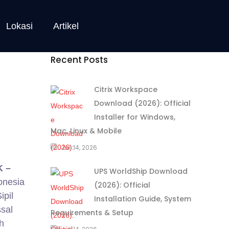
Lokasi
Artikel
Recent Posts
Citrix Workspace
Download (2026): Official
Installer for Windows,
Mac, Linux & Mobile
Juli 14, 2026
K –
UPS WorldShip Download
onesia
(2026): Official
pil
Installation Guide, System
sal
Requirements & Setup
h