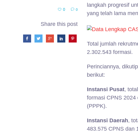
langkah progresif un
0
0
yang telah lama meng
Share this post
Total jumlah rekrut
2.302.543 formasi.
Perinciannya, dikut
berikut:
Instansi Pusat
, tot
formasi CPNS 2024 d
(PPPK).
Instansi Daerah
, t
483.575 CPNS dan 