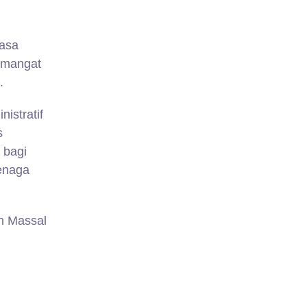
masa
emangat
.
istratif
s
 bagi
tenaga
n Massal