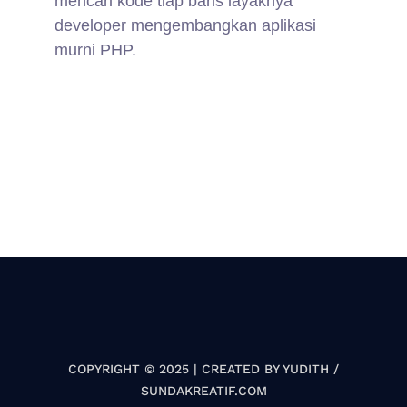
mencari kode tiap baris layaknya
developer mengembangkan aplikasi
murni PHP.
COPYRIGHT © 2025 | CREATED BY YUDITH /
SUNDAKREATIF.COM