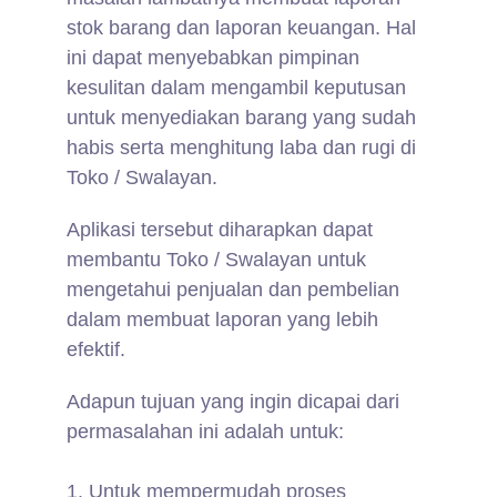
stok barang dan laporan
keuangan. Hal
ini dapat menyebabkan pimpinan
kesulitan dalam mengambil
keputusan
untuk menyediakan barang yang sudah
habis serta menghitung laba
dan rugi di
Toko / Swalayan.
Aplikasi
tersebut
diharapkan dapat
membantu Toko / Swalayan untuk
mengetahui penjualan
dan pembelian
dalam membuat laporan yang lebih
efektif.
Adapun tujuan yang ingin dicapai dari
permasalahan ini adalah untuk:
1.
Untuk mempermudah proses