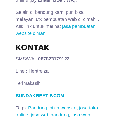
online (By
Email, BBM, WA
).
Selain di bandung kami pun bisa
melayani utk pembuatan web di cimahi ,
Klik link untuk melihat
jasa pembuatan
website cimahi
KONTAK
SMS/WA :
087823179122
Line : Hentreiza
Terimakasih
SUNDAKREATIF.COM
Tags:
Bandung
,
bikin website
,
jasa toko
online
,
jasa web bandung
,
jasa web