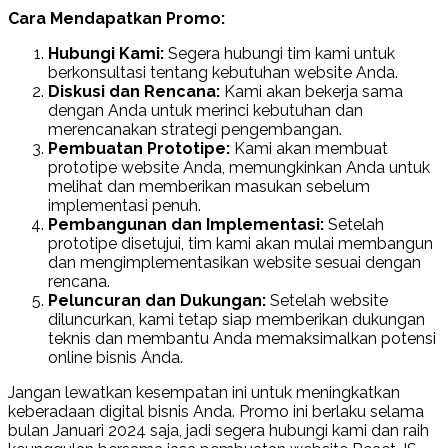
Cara Mendapatkan Promo:
Hubungi Kami:
Segera hubungi tim kami untuk
berkonsultasi tentang kebutuhan website Anda.
Diskusi dan Rencana:
Kami akan bekerja sama
dengan Anda untuk merinci kebutuhan dan
merencanakan strategi pengembangan.
Pembuatan Prototipe:
Kami akan membuat
prototipe website Anda, memungkinkan Anda untuk
melihat dan memberikan masukan sebelum
implementasi penuh.
Pembangunan dan Implementasi:
Setelah
prototipe disetujui, tim kami akan mulai membangun
dan mengimplementasikan website sesuai dengan
rencana.
Peluncuran dan Dukungan:
Setelah website
diluncurkan, kami tetap siap memberikan dukungan
teknis dan membantu Anda memaksimalkan potensi
online bisnis Anda.
Jangan lewatkan kesempatan ini untuk meningkatkan
keberadaan digital bisnis Anda. Promo ini berlaku selama
bulan Januari 2024 saja, jadi segera hubungi kami dan raih