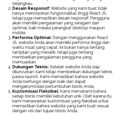
terjangkau.
Desain Responsif:
Website yang kami buat tidak
hanya menonjolkan fungsionalitas tinggi React JS,
tetapi juga memastikan desain responsif. Pengguna
akan memiliki pengalaman yang seragam dan
optimal, baik melalui perangkat desktop maupun
mobile.
Performa Optimal:
Dengan menggunakan React
JS, website Anda akan memiliki performa tinggi dan
waktu muat yang cepat. Ini bukan hanya tentang
tampilan yang menarik, tetapi juga tentang
memberikan pengalaman pengguna yang
memuaskan.
Dukungan Teknis:
Setelah website Anda siap
diluncurkan, kami tetap memberikan dukungan teknis
paska-launch. Kami memastikan bahwa website
Anda berfungsi dengan baik dan dapat
mengakomodasi pertumbuhan bisnis Anda.
Kustomisasi Fleksibel:
Kami memahami bahwa
setiap bisnis memiliki kebutuhan unik. Oleh karena itu,
kami menawarkan kustomisasi yang fleksibel untuk
memastikan bahwa website yang kami buat sesuai
dengan visi dan tujuan bisnis Anda.