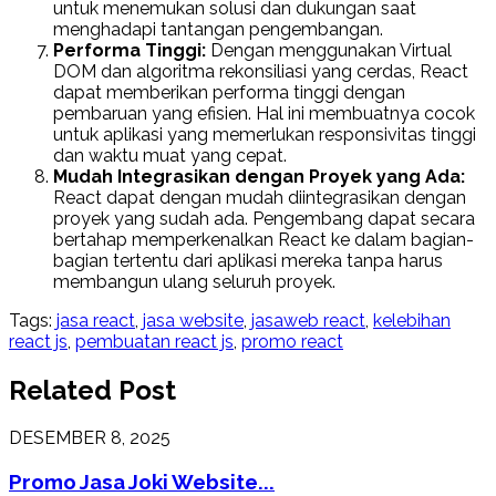
untuk menemukan solusi dan dukungan saat
menghadapi tantangan pengembangan.
Performa Tinggi:
Dengan menggunakan Virtual
DOM dan algoritma rekonsiliasi yang cerdas, React
dapat memberikan performa tinggi dengan
pembaruan yang efisien. Hal ini membuatnya cocok
untuk aplikasi yang memerlukan responsivitas tinggi
dan waktu muat yang cepat.
Mudah Integrasikan dengan Proyek yang Ada:
React dapat dengan mudah diintegrasikan dengan
proyek yang sudah ada. Pengembang dapat secara
bertahap memperkenalkan React ke dalam bagian-
bagian tertentu dari aplikasi mereka tanpa harus
membangun ulang seluruh proyek.
Tags:
jasa react
,
jasa website
,
jasaweb react
,
kelebihan
react js
,
pembuatan react js
,
promo react
Related Post
DESEMBER 8, 2025
Promo Jasa Joki Website...