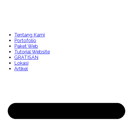
Tentang Kami
Portofolio
Paket Web
Tutorial Website
GRATISAN
Lokasi
Artikel