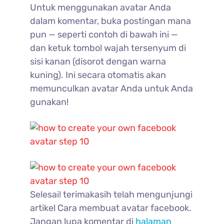
Untuk menggunakan avatar Anda
dalam komentar, buka postingan mana
pun — seperti contoh di bawah ini —
dan ketuk tombol wajah tersenyum di
sisi kanan (disorot dengan warna
kuning). Ini secara otomatis akan
memunculkan avatar Anda untuk Anda
gunakan!
Selesai! terimakasih telah mengunjungi
artikel Cara membuat avatar facebook.
Jangan lupa komentar di
halaman