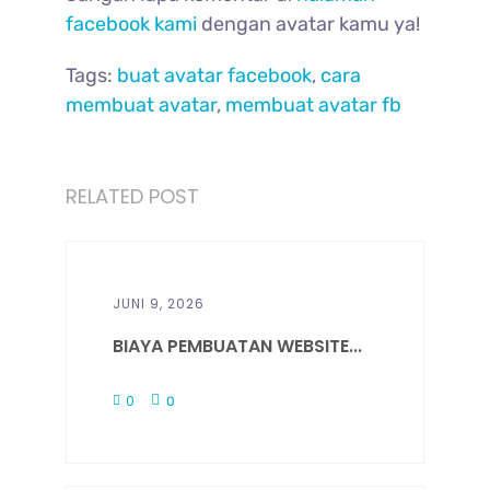
facebook kami
dengan avatar kamu ya!
Tags:
buat avatar facebook
,
cara
membuat avatar
,
membuat avatar fb
RELATED POST
JUNI 9, 2026
BIAYA PEMBUATAN WEBSITE...
0
0