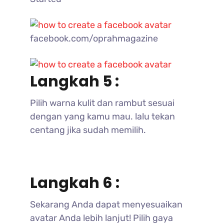
facebook.com/oprahmagazine
Langkah 5 :
Pilih warna kulit dan rambut sesuai
dengan yang kamu mau. lalu tekan
centang jika sudah memilih.
Langkah 6 :
Sekarang Anda dapat menyesuaikan
avatar Anda lebih lanjut! Pilih gaya