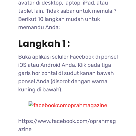
avatar di desktop, laptop, iPad, atau
tablet lain. Tidak sabar untuk memulai?
Berikut 10 langkah mudah untuk
memandu Anda:
Langkah 1 :
Buka aplikasi seluler Facebook di ponsel
iOS atau Android Anda. Klik pada tiga
garis horizontal di sudut kanan bawah
ponsel Anda (disorot dengan warna
kuning di bawah).
https://www.facebook.com/oprahmag
azine