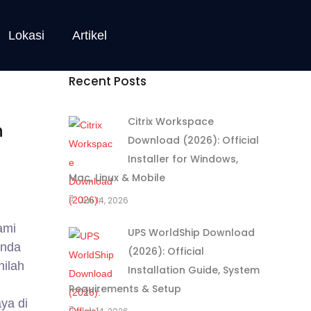
Lokasi
Artikel
Recent Posts
Citrix Workspace
n
Download (2026): Official
Installer for Windows,
Mac, Linux & Mobile
Juli 14, 2026
ami
UPS WorldShip Download
Anda
(2026): Official
nilah
Installation Guide, System
Requirements & Setup
ya di