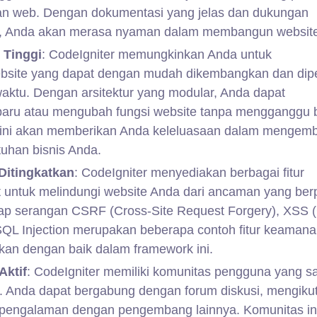
 web. Dengan dokumentasi yang jelas dan dukungan
s, Anda akan merasa nyaman dalam membangun websit
 Tinggi
: CodeIgniter memungkinkan Anda untuk
ite yang dapat dengan mudah dikembangkan dan dipe
waktu. Dengan arsitektur yang modular, Anda dapat
baru atau mengubah fungsi website tanpa mengganggu 
tas ini akan memberikan Anda keleluasaan dalam menge
tuhan bisnis Anda.
itingkatkan
: CodeIgniter menyediakan berbagai fitur
untuk melindungi website Anda dari ancaman yang berp
ap serangan CSRF (Cross-Site Request Forgery), XSS 
n SQL Injection merupakan beberapa contoh fitur keaman
ikan dengan baik dalam framework ini.
Aktif
: CodeIgniter memiliki komunitas pengguna yang s
i. Anda dapat bergabung dengan forum diskusi, mengikut
gi pengalaman dengan pengembang lainnya. Komunitas in