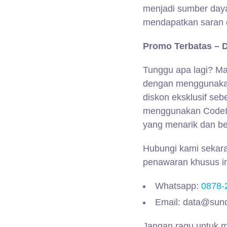
menjadi sumber day
mendapatkan saran 
Promo Terbatas – 
Tunggu apa lagi? Ma
dengan menggunakan
diskon eksklusif se
menggunakan CodeIgn
yang menarik dan ber
Hubungi kami sekara
penawaran khusus in
Whatsapp:
0878-
Email: data@sund
Jangan ragu untuk m