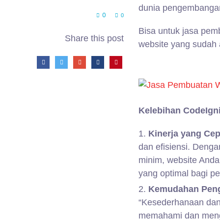
dunia pengembanga
0
0
Bisa untuk jasa pem
Share this post
website yang sudah 
Kelebihan CodeIgni
Kinerja yang Cep
dan efisiensi. Deng
minim, website And
yang optimal bagi p
Kemudahan Pen
“Kesederhanaan dan
memahami dan mengg