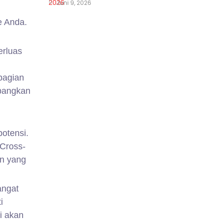
Juni 9, 2026
e Anda.
rluas
bagian
mbangkan
otensi.
(Cross-
an yang
angat
i
i akan