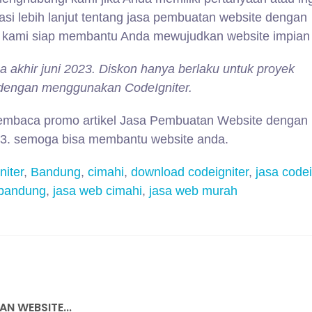
si lebih lanjut tentang jasa pembuatan website dengan
li kami siap membantu Anda mewujudkan website impian
 akhir juni 2023. Diskon hanya berlaku untuk proyek
dengan menggunakan CodeIgniter.
membaca promo artikel Jasa Pembuatan Website dengan
23. semoga bisa membantu website anda.
niter
,
Bandung
,
cimahi
,
download codeigniter
,
jasa codei
 bandung
,
jasa web cimahi
,
jasa web murah
N WEBSITE...