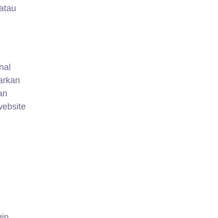
atau
nal
arkan
an
website
gin