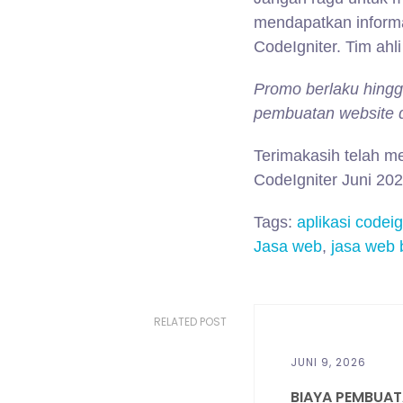
mendapatkan informa
CodeIgniter. Tim ah
Promo berlaku hingga
pembuatan website 
Terimakasih telah 
CodeIgniter Juni 20
Tags:
aplikasi codeig
Jasa web
,
jasa web
RELATED POST
JUNI 9, 2026
BIAYA PEMBUATA