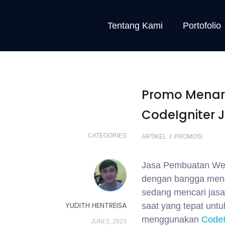
Tentang Kami
Portofolio
Promo Menar
CodeIgniter J
CATEGORIES
ARTIKEL
/
PROMOSI
Jasa Pembuatan We
dengan bangga meng
sedang mencari jasa 
YUDITH HENTREISA
saat yang tepat untu
menggunakan
CodeI
JUNI 2, 2023