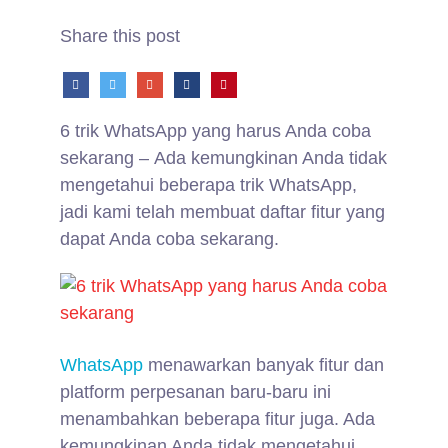
Share this post
6 trik WhatsApp yang harus Anda coba
sekarang – Ada kemungkinan Anda tidak
mengetahui beberapa trik WhatsApp,
jadi kami telah membuat daftar fitur yang
dapat Anda coba sekarang.
WhatsApp
menawarkan banyak fitur dan
platform perpesanan baru-baru ini
menambahkan beberapa fitur juga. Ada
kemungkinan Anda tidak mengetahui