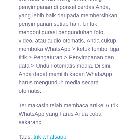
penyimpanan di ponsel cerdas Anda,
yang lebih baik daripada membersihkan
penyimpanan setiap hari. Untuk
mengonfigurasi pengunduhan foto,
video, atau audio otomatis, Anda cukup
membuka WhatsApp > ketuk tombol tiga
titik > Pengaturan > Penyimpanan dan
data > Unduh otomatis media. Di sini,
Anda dapat memilih kapan WhatsApp
harus mengunduh media secara
otomatis.
Terimakasih telah membaca artikel 6 trik
WhatsApp yang harus Anda coba
sekarang
Tags:
trik whatsapp