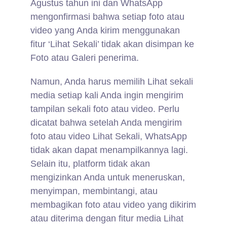
Agustus tahun ini dan WhatsApp
mengonfirmasi bahwa setiap foto atau
video yang Anda kirim menggunakan
fitur ‘Lihat Sekali’ tidak akan disimpan ke
Foto atau Galeri penerima.
Namun, Anda harus memilih Lihat sekali
media setiap kali Anda ingin mengirim
tampilan sekali foto atau video. Perlu
dicatat bahwa setelah Anda mengirim
foto atau video Lihat Sekali, WhatsApp
tidak akan dapat menampilkannya lagi.
Selain itu, platform tidak akan
mengizinkan Anda untuk meneruskan,
menyimpan, membintangi, atau
membagikan foto atau video yang dikirim
atau diterima dengan fitur media Lihat