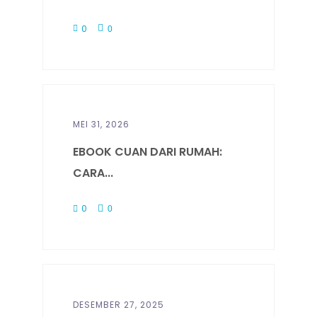
0
0
MEI 31, 2026
EBOOK CUAN DARI RUMAH:
CARA...
0
0
DESEMBER 27, 2025