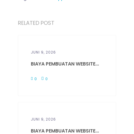
RELATED POST
JUNI 9, 2026
BIAYA PEMBUATAN WEBSITE...
0
0
JUNI 9, 2026
BIAYA PEMBUATAN WEBSITE...