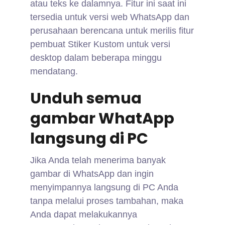
atau teks ke dalamnya. Fitur ini saat ini
tersedia untuk versi web WhatsApp dan
perusahaan berencana untuk merilis fitur
pembuat Stiker Kustom untuk versi
desktop dalam beberapa minggu
mendatang.
Unduh semua
gambar WhatApp
langsung di PC
Jika Anda telah menerima banyak
gambar di WhatsApp dan ingin
menyimpannya langsung di PC Anda
tanpa melalui proses tambahan, maka
Anda dapat melakukannya