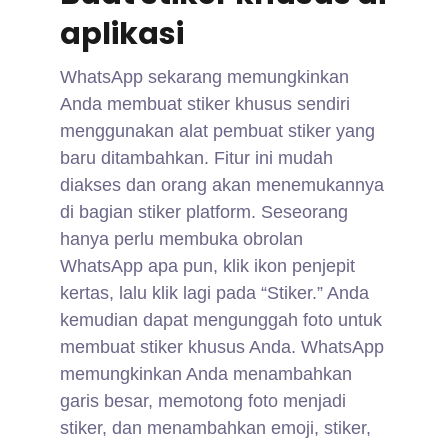
aplikasi
WhatsApp sekarang memungkinkan
Anda membuat stiker khusus sendiri
menggunakan alat pembuat stiker yang
baru ditambahkan. Fitur ini mudah
diakses dan orang akan menemukannya
di bagian stiker platform. Seseorang
hanya perlu membuka obrolan
WhatsApp apa pun, klik ikon penjepit
kertas, lalu klik lagi pada “Stiker.” Anda
kemudian dapat mengunggah foto untuk
membuat stiker khusus Anda. WhatsApp
memungkinkan Anda menambahkan
garis besar, memotong foto menjadi
stiker, dan menambahkan emoji, stiker,