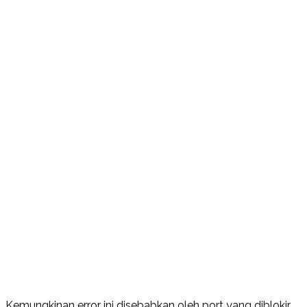
Kemungkinan error ini disebabkan oleh port yang diblokir