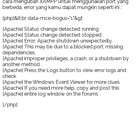
cara mengubah XAMPP untuk menggunakan port yang
berbeda, error yang kamu dapat mungkin seperti ini :
[php]&lt;br data-mce-bogus="1"&gt;
[Apache] Status change detected: running
[Apache] Status change detected: stopped
[Apache] Error: Apache shutdown unexpectedly.
[Apache] This may be due to a blocked port, missing
dependencies,
[Apache] improper privileges, a crash, or a shutdown by
another method.
[Apache] Press the Logs button to view error logs and
check
[Apache] the Windows Event Viewer for more clues
[Apache] If you need more help, copy and post this
[Apache] entire log window on the forums
[/php]