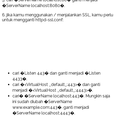
�ServerName localhost:8080�.
6. jika kamu menggunakan / menjalankan SSL, kamu perlu
untuk mengganti
httpd-ssl.conf
:
cari �Listen 443� dan ganti menjadi �Listen
4433�.
cari �<VirtualHost _default_:443>� dan ganti
menjadi �<VirtualHost _default_:4443>�.
cari� �ServerName localhost:443�.
Mungkin saja
ini sudah diubah
�ServerName
www.example.com:443�. ganti menjadi
�ServerName localhost:4443�.