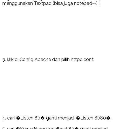
menggunakan Textpad (bisa juga notepad++) :
3. klik di Config Apache dan pilih
httpd.conf
:
4. cari �Listen 80� ganti menjadi �Listen 8080�.
5. cari �ServerName localhost:80� ganti menjadi