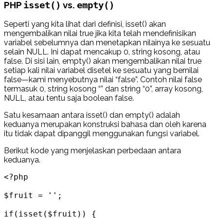
PHP
vs.
isset()
empty()
Seperti yang kita lihat dari definisi, isset() akan
mengembalikan nilai true jika kita telah mendefinisikan
variabel sebelumnya dan menetapkan nilainya ke sesuatu
selain NULL. Ini dapat mencakup 0, string kosong, atau
false. Di sisi lain, empty() akan mengembalikan nilai true
setiap kali nilai variabel disetel ke sesuatu yang bernilai
false—kami menyebutnya nilai “false”. Contoh nilai false
termasuk 0, string kosong “” dan string “0”, array kosong,
NULL, atau tentu saja boolean false.
Satu kesamaan antara isset() dan empty() adalah
keduanya merupakan konstruksi bahasa dan oleh karena
itu tidak dapat dipanggil menggunakan fungsi variabel.
Berikut kode yang menjelaskan perbedaan antara
keduanya.
<?php

$fruit = '';

if(isset($fruit)) {
