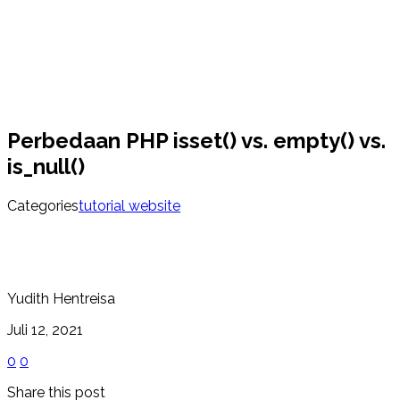
Perbedaan PHP isset() vs. empty() vs.
is_null()
Categories
tutorial website
Yudith Hentreisa
Juli 12, 2021
0
0
Share this post