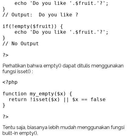
    echo 'Do you like '.$fruit.'?';

}

// Output:  Do you like ?

if(!empty($fruit)) {

    echo 'Do you like '.$fruit.'?';

}

// No Output

?>
Perhatikan bahwa empty() dapat ditulis menggunakan
fungsi isset() :
<?php

function my_empty($x) {

  return !isset($x) || $x == false

}

?>
Tentu saja, biasanya lebih mudah menggunakan fungsi
built-in empty().