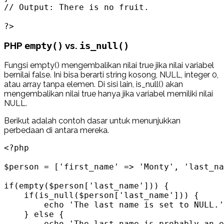
// Output: There is no fruit.

?>
PHP
vs.
empty()
is_null()
Fungsi empty() mengembalikan nilai true jika nilai variabel
bernilai false. Ini bisa berarti string kosong, NULL, integer 0,
atau array tanpa elemen. Di sisi lain, is_null() akan
mengembalikan nilai true hanya jika variabel memiliki nilai
NULL.
Berikut adalah contoh dasar untuk menunjukkan
perbedaan di antara mereka.
<?php

$person = ['first_name' => 'Monty', 'last_na
if(empty($person['last_name'])) {

    if(is_null($person['last_name'])) {

        echo 'The last name is set to NULL.'
    } else {

        echo 'The last name is probably an e