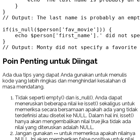
    }

}

// Output: The last name is probably an empt
if(is_null($person['fav_movie'])) {

    echo $person['first_name'].' did not spe
}

// Output: Monty did not specify a favorite 
Poin Penting untuk Diingat
Ada dua tips yang dapat Anda gunakan untuk menulis
kode yang lebih ringkas dan menghindari kesalahan di
masa mendatang.
Tidak seperti empty() dan is_null(), Anda dapat
meneruskan beberapa nilai ke isset() sekaligus untuk
memeriksa secara bersamaan apakah ada yang tidak
terdefinisi atau disetel ke NULL. Dalam hal ini, isset()
hanya akan mengembalikan nilai true jika tidak ada
nilai yang diteruskan adalah NULL.
Jangan gunakan == untuk memeriksa apakah nilainya
NULL. Ini akan memberikan false positive untuk nilai