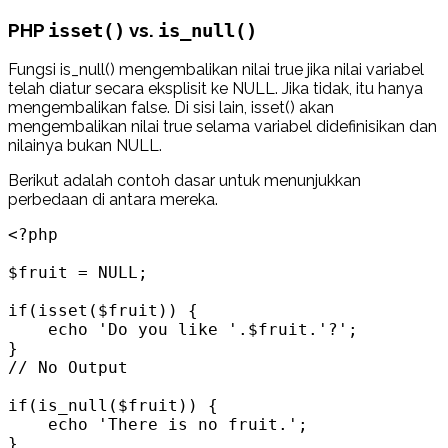
PHP
vs.
isset()
is_null()
Fungsi is_null() mengembalikan nilai true jika nilai variabel
telah diatur secara eksplisit ke NULL. Jika tidak, itu hanya
mengembalikan false. Di sisi lain, isset() akan
mengembalikan nilai true selama variabel didefinisikan dan
nilainya bukan NULL.
Berikut adalah contoh dasar untuk menunjukkan
perbedaan di antara mereka.
<?php

$fruit = NULL;

if(isset($fruit)) {

    echo 'Do you like '.$fruit.'?';

}

// No Output

if(is_null($fruit)) {

    echo 'There is no fruit.';

}
